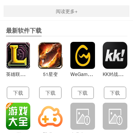
阅读更多+
最新软件下载
英
雄联盟LOL 13.21
W
eGame(腾讯游戏平台TGP) 5.10.19.1000
K
K对战平台 1.0.1
51星变
下载
下载
下载
下载