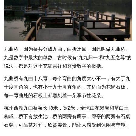
九曲桥，因为桥共分成九曲，曲折迂回，因此叫做九曲桥。
九是数字中最大的单数，古时候有“九九归一”和“九五之尊”的
说法，都是对这个充满吉祥和尊贵数字的概括。
九曲桥有九曲十八弯，每个弯曲的角度大小不一，有大于九
十度直角的，也有小于九十度直角的，其桥面为花岗石板，
每一弯曲处的石板上都雕刻着一朵季节性花朵。
杭州西湖九曲桥桥长18米，宽2米，全球由花岗岩和草白玉
构成，桥下有放生池，桥的两旁有廊亭，廊亭的两旁有石桌
石凳，可品茶对弈，欣赏美景，能让人感受到休闲与宁静。