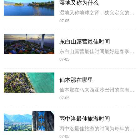
湿地又称为什么
湿地又称地球之肾，狭义定义的湿地可以被分为20多个种类，水文条件决定了它的多样性，这个定义常用与湿地研究，湿地主要由非生物要素的水、土壤、适宜气候，以及生物要素的动、植物和微生物组成，有蓄水防洪、净化环境的作用。 湿地又称地球之肾 广义上湿地又称地球之肾，狭义上的湿地指的是地表过湿、有积水生长湿地...
07-05
东白山露营最佳时间
东白山露营最佳时间最好是春季或秋季，如果要在东白山上露营的话最好提前一天到达准备。如果不下雨可以在山顶的湖边露营，早上如果要看日出的话，可以在凌晨4、5点的时候就准备好，不过具体时间还是要根据当地的天气预报来判定。 东白山露营的最佳时间 东白山露营最佳时间最好是春季或秋季，一来是避开了夏季，可能会...
07-05
仙本那在哪里
仙本那在马来西亚沙巴州的东海岸，仙本那是世界著名的海底旅游中心，它由多个大小不一的海岛组成，其中最受欢迎的是邦邦岛、马达京岛、卡帕莱岛、马布岛四个海岛，并且四个海岛分别以小资、原生态、浪漫、风土人情等特点吸引大量游客前往。 仙本那的位置 仙本那位于马来西亚沙巴州的东海岸，是马拉西亚斗湖市的一个县。...
07-05
丙中洛最佳旅游时间
丙中洛最佳旅游的时间为每年的九月份到次年二月。九月份刚好在雨季之后，可以观赏怒江的美景。其中春节期间是丙中洛最美的时节，碧绿的怒江和碧罗雪山是美景之一。由于丙中洛还生活着少数民族，因此要尊重他们的文化。 丙中洛最佳的旅游时间 丙中洛最佳旅游的时间为每年的九月份到次年二月。九月份刚好在雨季之后，此时...
07-05