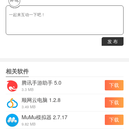
云即玩游戏盒主要功能:
1、手游任性的无限多开，挂机、小号，不受限制
2、摸拟器支持微信、安卓、IOS帐号登陆游戏
3、跨端数据互通：手游、端游无论电脑和手机上玩数据共
享保存。
发 布
4、使用键盘/鼠标/手柄玩游戏、操作丝般顺滑、秒杀手机
党
5、steam游戏助手为用户提供更多游戏资讯
相关软件
云即玩游戏盒1.0.3.3
1.加大包体，使云即玩支持H5游戏
腾讯手游助手 5.0
下载
2.新增游戏助手标签，内附菜单栏【自定义是否cef内核加
3.3 MB
载】
顺网云电脑 1.2.8
下载
3.49 MB
MuMu模拟器 2.7.17
下载
云即玩游戏盒1.0.3.1
9.82 MB