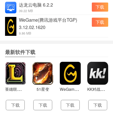
1.加大包体，使云即玩支持H5游戏
达龙云电脑 6.2.2
下载
2.新增游戏助手标签，内附菜单栏【自定义是否cef内核加
39.22 MB
载】
WeGame(腾讯游戏平台TGP)
下载
3.12.02.1620
云即玩游戏盒1.0.3更新内容
9.86 MB
1.修复本地apk路径含有空格引起解析图标失败
2.修复本地apk路径含有空格引起安装失败
最新软件下载
3.修复删除游戏，会删除本地apk。改成只删除
YunGameDownload目录下文件
英
雄联盟LOL 13.21
W
eGame(腾讯游戏平台TGP) 5.10.19.1000
K
K对战平台 1.0.1
51星变
下载
下载
下载
下载