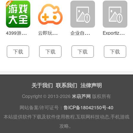
4
399游戏盒 官方下载 7.9.1
云
即玩游戏盒 1.0.5.4
企
业自助建站系统 9.0
E
xportizer 9.0.8
下载
下载
下载
下载
关于我们
联系我们
法律声明
Copyright © 2013-2026
米葫芦网
版权所有
网站备案/许可证号：
鲁ICP备18042150号-40
本站提供软件下载及软件使用教程,互联网科技动态,手机游戏
攻略。