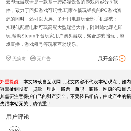
云即玩游戏盒是一款基于跨终端设备的游戏内容分享软
件，致力于回归游戏可玩性.玩家在畅玩经典的PC游戏资
源的同时，还可以大屏、多开用电脑玩全部手机游戏；
实现低配置电脑可玩高配大型端游大作，随时随地即点即
玩,帮助Steam平台玩家用户购买游戏，聚合游戏陪玩，游
戏直播，游戏租号等玩家互动娱乐。
云即玩游戏盒特色
无病毒
无广告
展开全部
游戏大全：PC单机，网游、页游、手机游戏，游戏陪玩，
游戏租号，游戏直播、应有尽有！
聚合黑科技云端电脑：线上网咖云端超级游戏主机，渣渣
郑重提醒：
本文转载自互联网，此文内容不代表本站观点，如内
机玩高配置大作、无需下载、更新全部一点即玩
容牵扯到投资、贷款、理财、股票、兼职、赚钱、网赚的项目尤
为Steam用户购买游戏，同步Steam游戏，支持账号防
其需要注意保护自己的财产安全，不要轻易相信，由此产生的损
盗，自动领取限免游戏等功能。
失跟本站无关，请慎重！
无限兼容：集成腾讯摸拟器内核+雷电内核，支持微信、安
用户评论
卓、IOS帐号登录游戏，流畅、稳定，带来远超手机的超
爽体验
评论