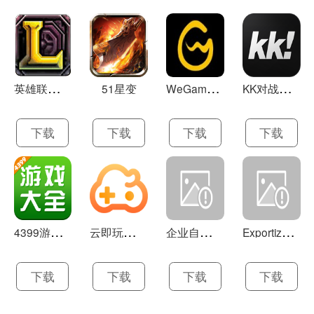
英
雄联盟LOL 13.21
W
eGame(腾讯游戏平台TGP) 5.10.19.1000
K
K对战平台 1.0.1
51星变
下载
下载
下载
下载
4
399游戏盒 官方下载 7.9.1
云
即玩游戏盒 1.0.5.4
企
业自助建站系统 9.0
E
xportizer 9.0.8
下载
下载
下载
下载