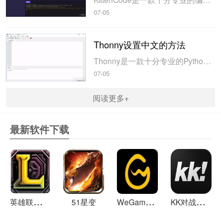
07-05
Thonny设置中文的方法
Thonny是一款十分专业的Python编辑软件，该软件界面清爽简单，给用户提供了丰富的编程工具，具备代码补全、语法错误显示等功能，非常的适合新手使用。该软件还支持多种语言，所以在下载这款软件的时候，有时候下载到电脑中的软件是英文版本的，这对于英语基础较差的小伙伴来说，使用这款软件就会变得十分困难，...
07-05
阅读更多+
最新软件下载
英
雄联盟LOL 13.21
W
eGame(腾讯游戏平台TGP) 5.10.19.1000
K
K对战平台 1.0.1
51星变