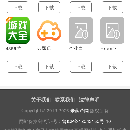
下载
下载
下载
下载
4
399游戏盒 官方下载 7.9.1
云
即玩游戏盒 1.0.5.4
企
业自助建站系统 9.0
E
xportizer 9.0.8
下载
下载
下载
下载
关于我们
联系我们
法律声明
Copyright © 2013-2026
米葫芦网
版权所有
网站备案/许可证号：
鲁ICP备18042150号-40