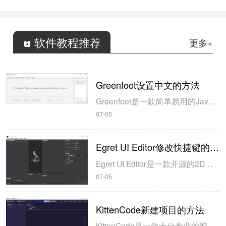
软件教程推荐
更多+
Greenfoot设置中文的方法
Greenfoot是一款简单易用的Java开发环境，该软件界面清爽简约，既可以作为一个开发框使用，也能够作为集成开发环境使用，操作起来十分简单。这款软件支持多种语言，但是默认的语言是英文，因此将该软件下载到电脑上的时候，会发现软件的界面语言是英文版本的，这对于英语基础较差的朋友来说，使用这款软件就会...
07-05
Egret UI Editor修改快捷键的方法
Egret UI Editor是一款开源的2D游戏开发代码编辑软件，其主要功能是针对Egret项目中的Exml皮肤文件进行可视化编辑，功能十分强大。我们在使用这款软件的过程中，可以将一些常用操作设置快捷键，这样就可以简化编程，从而提高代码编辑的工作效率。但是这款软件在日常生活中使用得不多，并且专业性...
07-05
KittenCode新建项目的方法
KittenCode是一款十分专业的编程软件，该软件给用户提供了可视化的操作界面，支持Python语言的编程开发以及第三方库管理，并且提供了很多实用的工具，功能十分强大。我们在使用这款软件进行编程开发的过程中，最基本、最常做的操作就是新建项目，因此我们很有必要掌握新建项目的方法。但是这款软件的专业性...