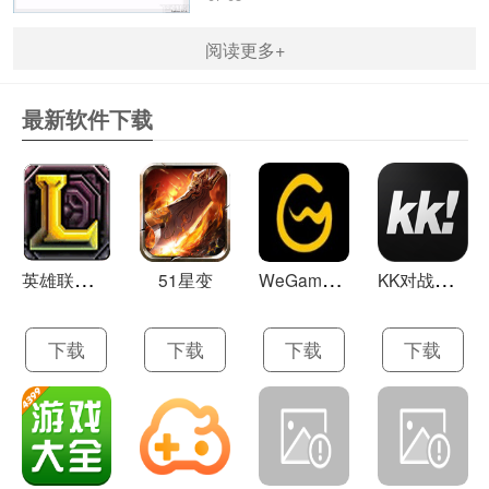
阅读更多+
最新软件下载
英
雄联盟LOL 13.21
W
eGame(腾讯游戏平台TGP) 5.10.19.1000
K
K对战平台 1.0.1
51星变
下载
下载
下载
下载