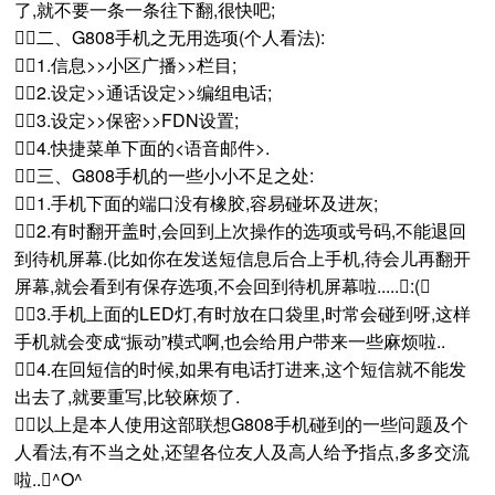
了,就不要一条一条往下翻,很快吧;
二、G808手机之无用选项(个人看法):
1.信息>>小区广播>>栏目;
2.设定>>通话设定>>编组电话;
3.设定>>保密>>FDN设置;
4.快捷菜单下面的<语音邮件>.
三、G808手机的一些小小不足之处:
1.手机下面的端口没有橡胶,容易碰坏及进灰;
2.有时翻开盖时,会回到上次操作的选项或号码,不能退回
到待机屏幕.(比如你在发送短信息后合上手机,待会儿再翻开
屏幕,就会看到有保存选项,不会回到待机屏幕啦.....:(
3.手机上面的LED灯,有时放在口袋里,时常会碰到呀,这样
手机就会变成“振动”模式啊,也会给用户带来一些麻烦啦..
4.在回短信的时候,如果有电话打进来,这个短信就不能发
出去了,就要重写,比较麻烦了.
以上是本人使用这部联想G808手机碰到的一些问题及个
人看法,有不当之处,还望各位友人及高人给予指点,多多交流
啦..^O^