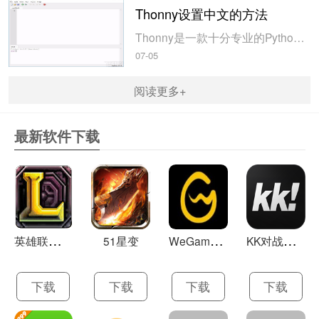
Thonny设置中文的方法
Thonny是一款十分专业的Python编辑软件，该软件界面清爽简单，给用户提供了丰富的编程工具，具备代码补全、语法错误显示等功能，非常的适合新手使用。该软件还支持多种语言，所以在下载这款软件的时候，有时候下载到电脑中的软件是英文版本的，这对于英语基础较差的小伙伴来说，使用这款软件就会变得十分困难，...
07-05
阅读更多+
最新软件下载
英
雄联盟LOL 13.21
W
eGame(腾讯游戏平台TGP) 5.10.19.1000
K
K对战平台 1.0.1
51星变
下载
下载
下载
下载