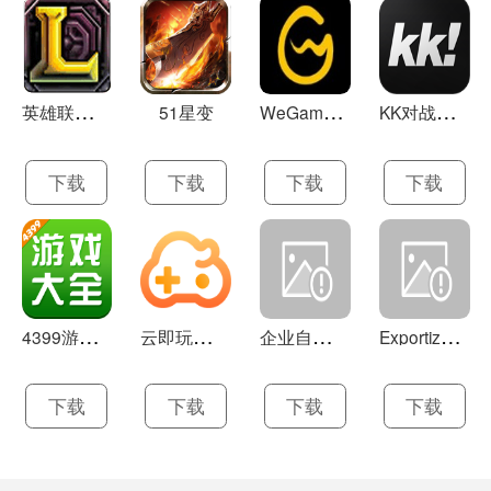
英
雄联盟LOL 13.21
W
eGame(腾讯游戏平台TGP) 5.10.19.1000
K
K对战平台 1.0.1
51星变
下载
下载
下载
下载
4
399游戏盒 官方下载 7.9.1
云
即玩游戏盒 1.0.5.4
企
业自助建站系统 9.0
E
xportizer 9.0.8
下载
下载
下载
下载