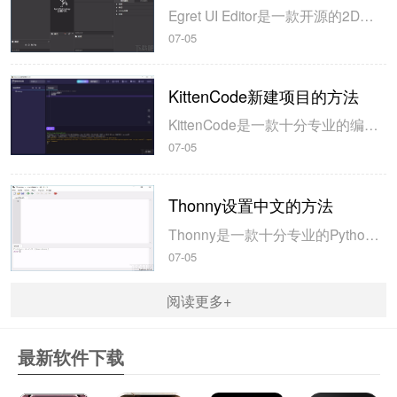
Egret UI Editor是一款开源的2D游戏开发代码编辑软件，其主要功能是针对Egret项目中的Exml皮肤文件进行可视化编辑，功能十分强大。我们在使用这款软件的过程中，可以将一些常用操作设置快捷键，这样就可以简化编程，从而提高代码编辑的工作效率。但是这款软件在日常生活中使用得不多，并且专业性...
07-05
KittenCode新建项目的方法
KittenCode是一款十分专业的编程软件，该软件给用户提供了可视化的操作界面，支持Python语言的编程开发以及第三方库管理，并且提供了很多实用的工具，功能十分强大。我们在使用这款软件进行编程开发的过程中，最基本、最常做的操作就是新建项目，因此我们很有必要掌握新建项目的方法。但是这款软件的专业性...
07-05
Thonny设置中文的方法
Thonny是一款十分专业的Python编辑软件，该软件界面清爽简单，给用户提供了丰富的编程工具，具备代码补全、语法错误显示等功能，非常的适合新手使用。该软件还支持多种语言，所以在下载这款软件的时候，有时候下载到电脑中的软件是英文版本的，这对于英语基础较差的小伙伴来说，使用这款软件就会变得十分困难，...
07-05
阅读更多+
最新软件下载