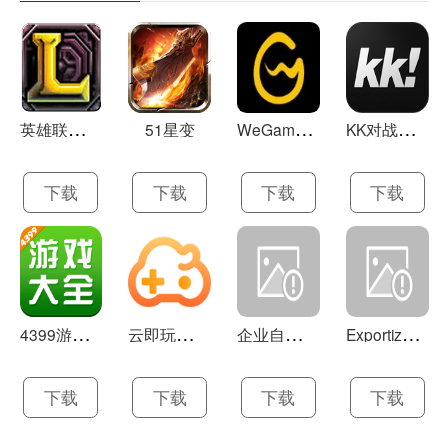
英
雄联盟LOL 13.21
W
eGame(腾讯游戏平台TGP) 5.10.19.1000
K
K对战平台 1.0.1
51星变
下载
下载
下载
下载
4
399游戏盒 官方下载 7.9.1
云
即玩游戏盒 1.0.5.4
企
业自助建站系统 9.0
E
xportizer 9.0.8
下载
下载
下载
下载