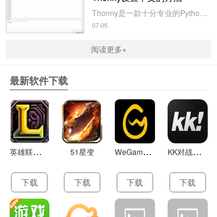
Thonny是一款十分专业的Python编辑软件，该软件界面清爽简单，给用户提供了丰富的编程工具，具备代码补全、语法错误显示等功能，非常的适合新手使用。该软件还支持多种语言，所以在下载这款软件的时候，有时候下载到电脑中的软件是英文版本的，这对于英语基础较差的小伙伴来说，使用这款软件就会变得十分困难，...
07-05
阅读更多+
最新软件下载
英
雄联盟LOL 13.21
W
eGame(腾讯游戏平台TGP) 5.10.19.1000
K
K对战平台 1.0.1
51星变
下载
下载
下载
下载