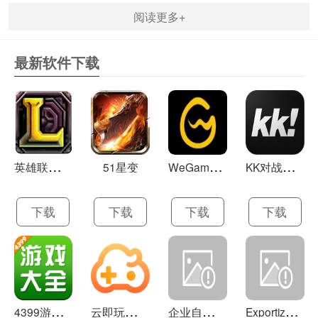
阅读更多+
最新软件下载
英
雄联盟LOL 13.21
W
eGame(腾讯游戏平台TGP) 5.10.19.1000
K
K对战平台 1.0.1
51星变
下载
下载
下载
下载
4
399游戏盒 官方下载 7.9.1
云
即玩游戏盒 1.0.5.4
企
业自助建站系统 9.0
E
xportizer 9.0.8