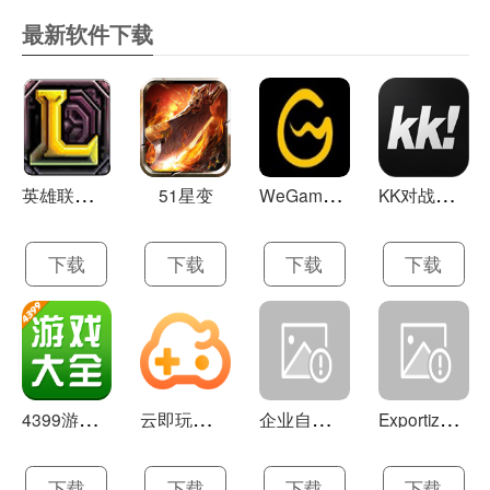
最新软件下载
英
雄联盟LOL 13.21
W
eGame(腾讯游戏平台TGP) 5.10.19.1000
K
K对战平台 1.0.1
51星变
下载
下载
下载
下载
4
399游戏盒 官方下载 7.9.1
云
即玩游戏盒 1.0.5.4
企
业自助建站系统 9.0
E
xportizer 9.0.8
下载
下载
下载
下载