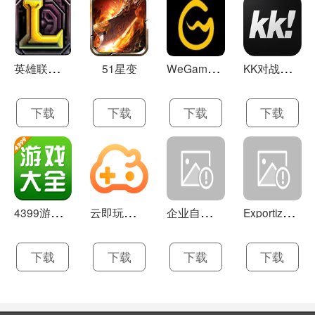
英
雄联盟LOL 13.21
W
eGame(腾讯游戏平台TGP) 5.10.19.1000
K
K对战平台 1.0.1
51星变
下载
下载
下载
下载
4
399游戏盒 官方下载 7.9.1
云
即玩游戏盒 1.0.5.4
企
业自助建站系统 9.0
E
xportizer 9.0.8
下载
下载
下载
下载