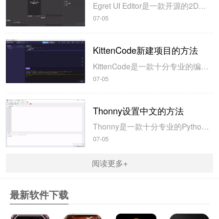
Egret UI Editor是一款开源的2D游戏开发代码编辑软件，其主要功能是针对Egret项目中的Exml皮肤文件进行可视化编辑，功能十分强大。我们在使用这款软件的过程中，可以将一些常用操作设置快捷键，这样就可以简化编程，从而提高代码编辑的工作效率。但是这款软件在日常生活中使用得不多，并且专业性...
07-05
KittenCode新建项目的方法
KittenCode是一款十分专业的编程软件，该软件给用户提供了可视化的操作界面，支持Python语言的编程开发以及第三方库管理，并且提供了很多实用的工具，功能十分强大。我们在使用这款软件进行编程开发的过程中，最基本、最常做的操作就是新建项目，因此我们很有必要掌握新建项目的方法。但是这款软件的专业性...
07-05
Thonny设置中文的方法
Thonny是一款十分专业的Python编辑软件，该软件界面清爽简单，给用户提供了丰富的编程工具，具备代码补全、语法错误显示等功能，非常的适合新手使用。该软件还支持多种语言，所以在下载这款软件的时候，有时候下载到电脑中的软件是英文版本的，这对于英语基础较差的小伙伴来说，使用这款软件就会变得十分困难，...
07-05
阅读更多+
最新软件下载