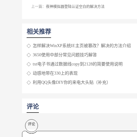
上一篇：
夜神模拟器登陆认证空白的解决方法
相关推荐
怎样解决WinXP系统IE主页被篡改？解决的方法介绍
3650使用中部分常见问题技巧解答
txt电子书通过数据线copy到2128的简要使用说明
动感地带在330上的表现
利用QQ头像DIY你的来电大头贴（补充）
评论
评论