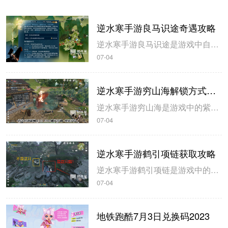
逆水寒手游良马识途奇遇攻略
逆水寒手游良马识途是游戏中自动寻路的奇遇攻略，玩家解锁以后即可开始自动寻路，米葫芦小编带来逆水寒手游良马识途奇遇攻略，一起来看看吧。逆水寒手游良马识途奇遇攻略1、选择将某一张地图的熟识度跑到100%，这里需要不停的做探索小任务和骑马奔跑。地图的熟识度在左下角查看。2、熟识度达到100%后即可触发良...
07-04
逆水寒手游穷山海解锁方式攻略
逆水寒手游穷山海是游戏中的紫色装备，玩家在开服第三天就可以拿到，米葫芦小编带来逆水寒手游穷山海解锁方式攻略，希望可以帮到大家。逆水寒手游穷山海解锁方式攻略1、首先来到磁州433 990触发奇遇-驿站灭火，灭火后，拾取烧火棍。完成奇遇后获得1件穷山海装备和线索。2、前往汴京943 1091对话唐铸。...
07-04
逆水寒手游鹤引项链获取攻略
逆水寒手游鹤引项链是游戏中的55级紫色装备，玩家可以通过不同的坐标完成小游戏获得，米葫芦小编带来逆水寒手游鹤引项链获取攻略，一起来看看吧。逆水寒手游鹤引项链获取攻略1、在山清山完成同样的探索小游戏驭鹤七次即可获得。2、注意这七哥小游戏都是一样的流程，在规定的时间内触碰4朵花即可完成。3、坐标分别在...
07-04
地铁跑酷7月3日兑换码2023