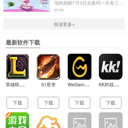
地铁跑酷7月3日兑换码一共有三个，玩家使用以后即可获得大量的钥匙和金币，米葫芦小编带来地铁跑酷7月3日兑换码2023，一起来看看吧。地铁跑酷7月3日兑换码20231、兑换码：FANBOOK地铁社区七十万人福利2、兑换码：FANBOOK7服十万人福利3、兑换码：FANBOOK地铁跑酷二十万人福4、玩...
07-05
阅读更多+
最新软件下载
英
雄联盟LOL 13.21
W
eGame(腾讯游戏平台TGP) 5.10.19.1000
K
K对战平台 1.0.1
51星变
下载
下载
下载
下载