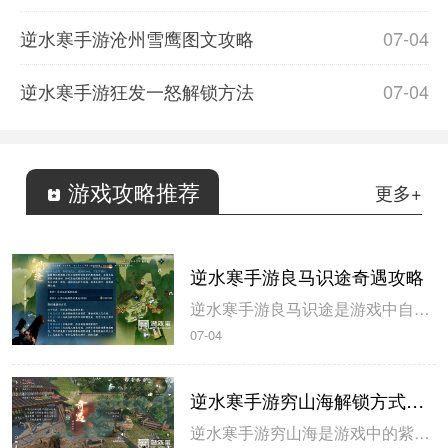
逆水寒手游沧州雪鹰图文攻略
07-04
逆水寒手游狂发一怒解锁方法
07-04
游戏攻略推荐
更多+
逆水寒手游良马识途奇遇攻略
逆水寒手游良马识途是游戏中自动寻路的奇遇攻略，玩家解锁以后即可开始自动寻路，米葫芦小编带来逆水寒手游良马识途奇遇攻略，一起来看看吧。逆水寒手游良马识途奇遇攻略1、选择将某一张地图的熟识度跑到100%，这里需要不停的做探索小任务和骑马奔跑。地图的熟识度在左下角查看。2、熟识度达到100%后即可触发良...
07-04
逆水寒手游穷山海解锁方式攻略
逆水寒手游穷山海是游戏中的紫色装备，玩家在开服第三天就可以拿到，米葫芦小编带来逆水寒手游穷山海解锁方式攻略，希望可以帮到大家。逆水寒手游穷山海解锁方式攻略1、首先来到磁州433 990触发奇遇-驿站灭火，灭火后，拾取烧火棍。完成奇遇后获得1件穷山海装备和线索。2、前往汴京943 1091对话唐铸。...