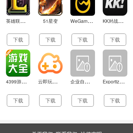
英
雄联盟LOL 13.21
W
eGame(腾讯游戏平台TGP) 5.10.19.1000
K
K对战平台 1.0.1
51星变
下载
下载
下载
下载
4
399游戏盒 官方下载 7.9.1
云
即玩游戏盒 1.0.5.4
企
业自助建站系统 9.0
E
xportizer 9.0.8
下载
下载
下载
下载