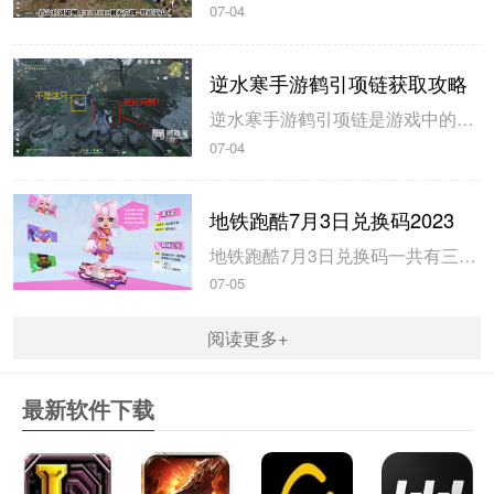
07-04
逆水寒手游鹤引项链获取攻略
逆水寒手游鹤引项链是游戏中的55级紫色装备，玩家可以通过不同的坐标完成小游戏获得，米葫芦小编带来逆水寒手游鹤引项链获取攻略，一起来看看吧。逆水寒手游鹤引项链获取攻略1、在山清山完成同样的探索小游戏驭鹤七次即可获得。2、注意这七哥小游戏都是一样的流程，在规定的时间内触碰4朵花即可完成。3、坐标分别在...
07-04
地铁跑酷7月3日兑换码2023
地铁跑酷7月3日兑换码一共有三个，玩家使用以后即可获得大量的钥匙和金币，米葫芦小编带来地铁跑酷7月3日兑换码2023，一起来看看吧。地铁跑酷7月3日兑换码20231、兑换码：FANBOOK地铁社区七十万人福利2、兑换码：FANBOOK7服十万人福利3、兑换码：FANBOOK地铁跑酷二十万人福4、玩...
07-05
阅读更多+
最新软件下载