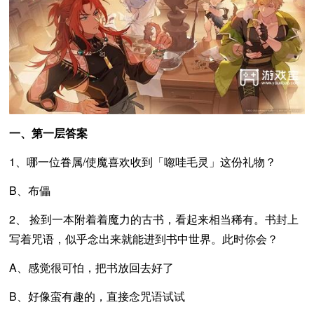
一、第一层答案
1、哪一位眷属/使魔喜欢收到「唿哇毛灵」这份礼物？
B、布儡
2、 捡到一本附着着魔力的古书，看起来相当稀有。书封上
写着咒语，似乎念出来就能进到书中世界。此时你会？
A、感觉很可怕，把书放回去好了
B、好像蛮有趣的，直接念咒语试试