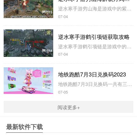
逆水寒手游穷山海是游戏中的紫色装备，玩家在开服第三天就可以拿到，米葫芦小编带来逆水寒手游穷山海解锁方式攻略，希望可以帮到大家。逆水寒手游穷山海解锁方式攻略1、首先来到磁州433 990触发奇遇-驿站灭火，灭火后，拾取烧火棍。完成奇遇后获得1件穷山海装备和线索。2、前往汴京943 1091对话唐铸。...
07-04
逆水寒手游鹤引项链获取攻略
逆水寒手游鹤引项链是游戏中的55级紫色装备，玩家可以通过不同的坐标完成小游戏获得，米葫芦小编带来逆水寒手游鹤引项链获取攻略，一起来看看吧。逆水寒手游鹤引项链获取攻略1、在山清山完成同样的探索小游戏驭鹤七次即可获得。2、注意这七哥小游戏都是一样的流程，在规定的时间内触碰4朵花即可完成。3、坐标分别在...
07-04
地铁跑酷7月3日兑换码2023
地铁跑酷7月3日兑换码一共有三个，玩家使用以后即可获得大量的钥匙和金币，米葫芦小编带来地铁跑酷7月3日兑换码2023，一起来看看吧。地铁跑酷7月3日兑换码20231、兑换码：FANBOOK地铁社区七十万人福利2、兑换码：FANBOOK7服十万人福利3、兑换码：FANBOOK地铁跑酷二十万人福4、玩...
07-05
阅读更多+
最新软件下载