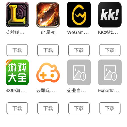
英
雄联盟LOL 13.21
W
eGame(腾讯游戏平台TGP) 5.10.19.1000
K
K对战平台 1.0.1
51星变
下载
下载
下载
下载
4
399游戏盒 官方下载 7.9.1
云
即玩游戏盒 1.0.5.4
企
业自助建站系统 9.0
E
xportizer 9.0.8
下载
下载
下载
下载