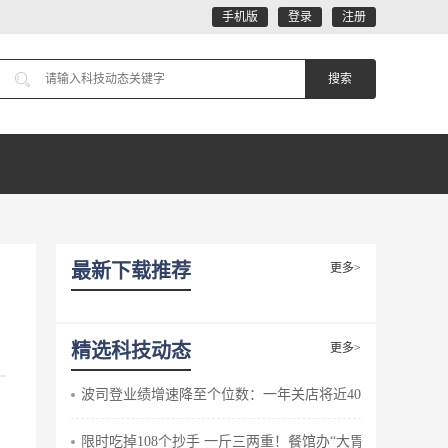
手机版
登录
注册
最新下载推荐
更多>
精选科技动态
更多>
波司登业绩增速降至个位数：一年关店将近400家
限时吃掉108个抄手 一斤三两重！餐馆办“大胃王”赛被查