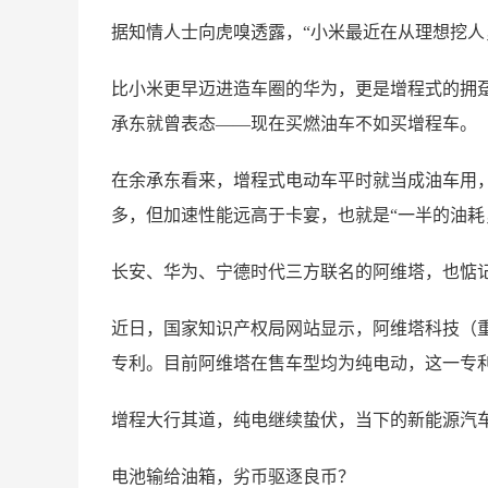
据知情人士向虎嗅透露，“小米最近在从理想挖人
比小米更早迈进造车圈的华为，更是增程式的拥趸。
承东就曾表态——现在买燃油车不如买增程车。
在余承东看来，增程式电动车平时就当成油车用
多，但加速性能远高于卡宴，也就是“一半的油耗
长安、华为、宁德时代三方联名的阿维塔，也惦记
近日，国家知识产权局网站显示，阿维塔科技（重
专利。目前阿维塔在售车型均为纯电动，这一专利
增程大行其道，纯电继续蛰伏，当下的新能源汽车
电池输给油箱，劣币驱逐良币？