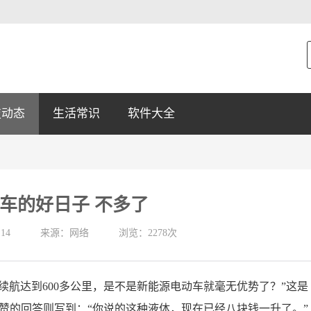
技动态
生活常识
软件大全
车的好日子 不多了
:14
来源：网络
浏览：2278次
续航达到600多公里，是不是新能源电动车就毫无优势了？”这是
00赞的回答则写到：“你说的这种液体，现在已经八块钱一升了。”