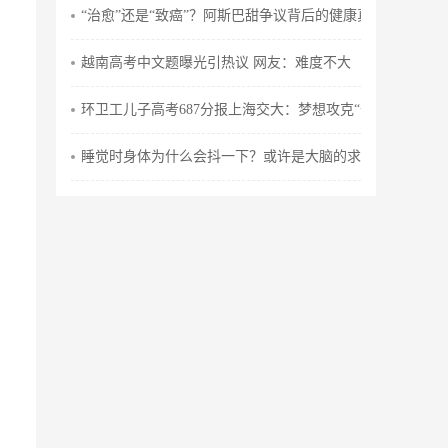
“治愈”还是“致癌”？阿斯巴甜争议背后的健康真相
越南高考中文题曝光引热议 网友：难度不大
环卫工儿子高考687分报上海交大：梦想攻克“卡脖子”技术
睡觉时身体为什么会抖一下？或许是大脑的求救信号