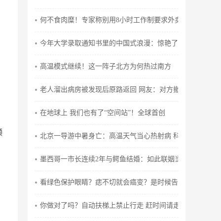
何不食肉糜！专家称别用8小时工作制要求外卖骑手 要赚钱
今年大学录取通知书里的中国式浪漫：惊艳了N多人
高温模式继续！这一阵子北方为何热过南方
老人溜出病房被发现后原路返回 网友：对方撤回一个老太
在地球上 我们也有了“空间站”！全球首创
濒
北京一导游中暑身亡：高温天气当心热射病 科普如何预防
墨西哥一市长连续2年与鳄鱼结婚：如此联姻当地已存在230
看绿色保护眼睛？痣不切就会癌变？是时候告诉你了
你做对了吗？自动扶梯上禁止行走 赶时间请走楼梯