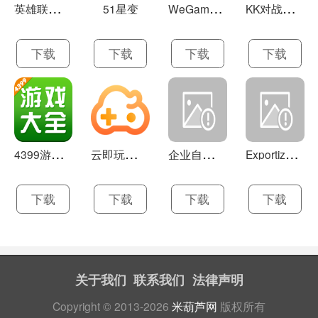
英
雄联盟LOL 13.21
W
eGame(腾讯游戏平台TGP) 5.10.19.1000
K
K对战平台 1.0.1
51星变
下载
下载
下载
下载
4
399游戏盒 官方下载 7.9.1
云
即玩游戏盒 1.0.5.4
企
业自助建站系统 9.0
E
xportizer 9.0.8
下载
下载
下载
下载
关于我们
联系我们
法律声明
Copyright © 2013-2026
米葫芦网
版权所有