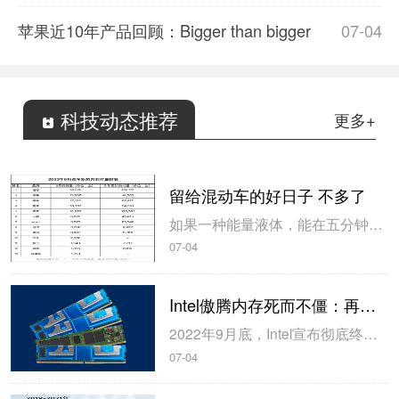
苹果近10年产品回顾：Bigger than bigger
07-04
科技动态推荐
更多+
留给混动车的好日子 不多了
如果一种能量液体，能在五分钟内充满汽车并且续航达到600多公里，是不是新能源电动车就毫无优势了？”这是知乎上一个浏览量超500万的问题，而底下超4000赞的回答则写到：你说的这种液体，现在已经八块钱一升了。”如这位题主所愿，当下的汽车行情，电池确实没干得过油箱。7月1日，造车...
07-04
Intel傲腾内存死而不僵：再活3个月
2022年9月底，Intel宣布彻底终结Optane傲腾业务，包括SSD固态硬盘、PMem持久内存两大产品线，但是现在，傲腾内存还要再挣扎一下。Intel原计划在今年9月30日之后停止出货傲腾持久内存100系列，但是现在，Intel将截止期限延长到了12月29日，多供货3个月。同时，Intel建议客...
07-04