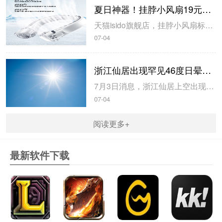
夏日神器！挂脖小风扇19元狂促（90元大额券）
天猫isido旗舰店，挂脖小风扇标价109元，今日可以领取90元优惠券，到手价为19元。大容量电池，续航持久，Type-C接口，充电无忧、携带方便，涡轮叶片。前后独立风道，三挡风力，感受健康柔和风。产品名称：旋翼挂脖风扇接口类型：Type-C产品功率：约5W使用时间：6.5小时-24小时电池容量：2...
07-04
浙江仙居出现罕见46度日晕奇观 网友：太阳像戴了美瞳
7月3日消息，浙江仙居上空出现了少见的46度日晕奇观，日晕晕环半径非常大，边缘呈现出艳丽的彩虹色，整个过程持续了一个小时左右。对此，有网友表示：太阳像戴了美瞳”。据悉，日晕又叫圆虹，一种大气光学现象，是日光通过卷层云时，受到冰晶的折射或反射而形成的。当光线射入卷层云中的冰晶后，经过两次折...
07-04
阅读更多+
最新软件下载