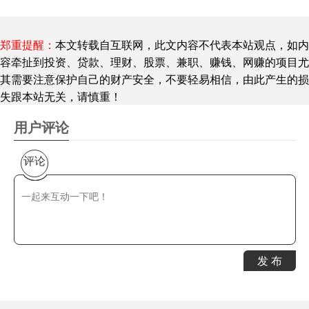
郑重提醒：
本文转载自互联网，此文内容不代表本站观点，如内
容牵扯到投资、贷款、理财、股票、兼职、赚钱、网赚的项目尤
其需要注意保护自己的财产安全，不要轻易相信，由此产生的损
失跟本站无关，请慎重！
用户评论
评论
安装步骤：
建议大家在开始游戏前关闭电脑中的杀毒软件，避免被误
杀。
发 布
1. 用解压软件解压游戏到本地。
2. 找到exe文件打开即可开始游戏。