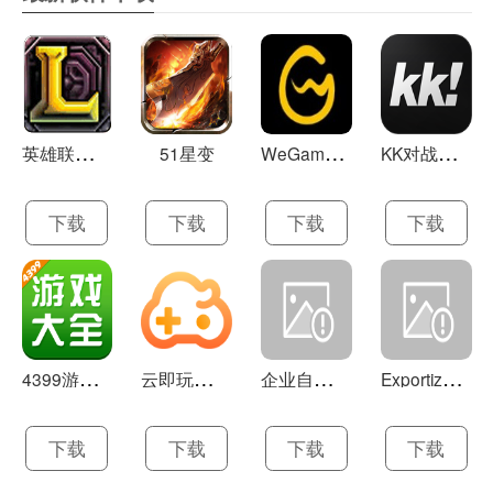
还有木材，少了木材在这款游戏中你也将寸步难行，因为
建造很多建筑物都是需要木材的。
维护费用，维护费用是当你的人口达到一定规模时，就开
始产生这一费用，需要额外支出的费用。
昼夜系统
英
雄联盟LOL 13.21
W
eGame(腾讯游戏平台TGP) 5.10.19.1000
K
K对战平台 1.0.1
51星变
游戏中也区分白天与黑夜，白天与黑夜当中的野怪是不同
的，包括地图上很多的细节，也都存在细微差别。
下载
下载
下载
下载
最核心的建筑系统
冰封王座3当中的建筑种类繁多，分为主城大厅、祭坛、生
产部队的建筑等等，各自都有它们独一无二的功能。
使用方法：
4
399游戏盒 官方下载 7.9.1
云
即玩游戏盒 1.0.5.4
企
业自助建站系统 9.0
E
xportizer 9.0.8
【鼠标基本游戏指令功能说明】：
鼠标左键单击-选定单位，建筑，按下命令的按钮，指定作
下载
下载
下载
下载
用目标.