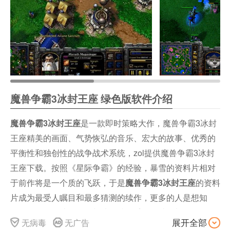
魔兽争霸3冰封王座 绿色版软件介绍
是一款即时策略大作，魔兽争霸3冰封
魔兽争霸3冰封王座
王座精美的画面、气势恢弘的音乐、宏大的故事、优秀的
平衡性和独创性的战争战术系统，zol提供魔兽争霸3冰封
王座下载。按照《星际争霸》的经验，暴雪的资料片相对
于前作将是一个质的飞跃，于是
的资料
魔兽争霸3冰封王座
片成为最受人瞩目和最多猜测的续作，更多的人是想知
道，暴雪如何让他的资料片超越几乎已经站在颠峰的前
无病毒
无广告
展开全部
作。